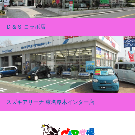
Ｄ＆Ｓ コラボ店
スズキアリーナ 東名厚木インター店