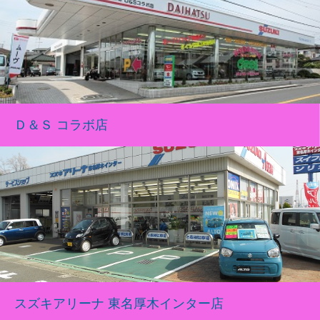
Ｄ＆Ｓ コラボ店
スズキアリーナ 東名厚木インター店