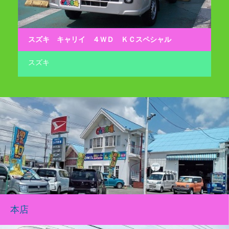
スズキ キャリイ ４ＷＤ ＫＣスペシャル
ダ
スズキ
ダ
本店