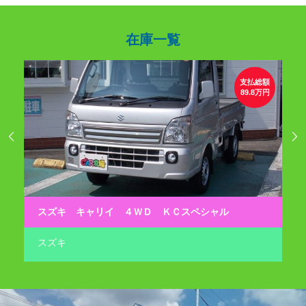
在庫一覧
総額
支払総額
0万円
89.8万円


スズキ キャリイ ４ＷＤ ＫＣスペシャル
ダ
スズキ
ダ