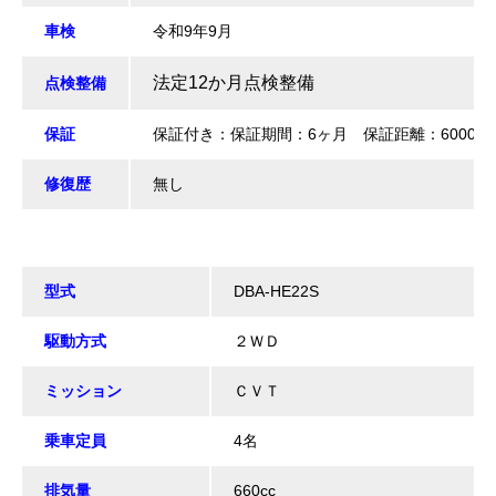
車検
令和9年9月
法定12か月点検整備
点検整備
保証
保証付き：保証期間：6ヶ月 保証距離：6000k
修復歴
無し
型式
DBA-HE22S
駆動方式
２ＷＤ
ミッション
ＣＶＴ
乗車定員
4名
排気量
660cc