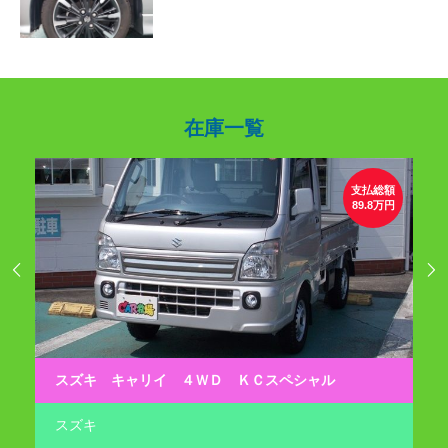
在庫一覧
総額
支払総額
0万円
89.8万円


スズキ キャリイ ４ＷＤ ＫＣスペシャル
ダ
スズキ
ダ