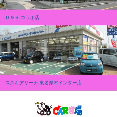
Ｄ＆Ｓ コラボ店
スズキアリーナ 東名厚木インター店