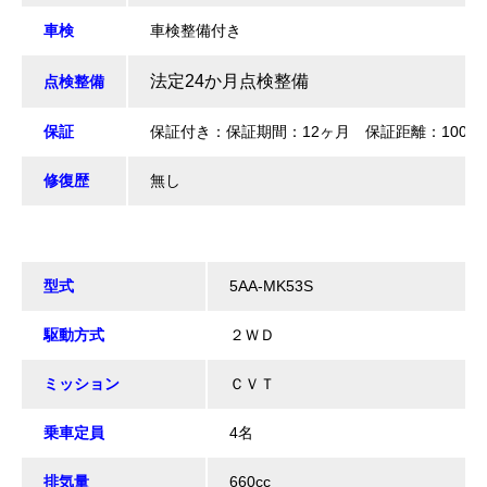
車検
車検整備付き
法定24か月点検整備
点検整備
保証
保証付き：保証期間：12ヶ月 保証距離：10000
修復歴
無し
型式
5AA-MK53S
駆動方式
２ＷＤ
ミッション
ＣＶＴ
乗車定員
4名
排気量
660cc