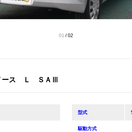
01
/
02
イース Ｌ ＳＡⅢ
型式
駆動方式