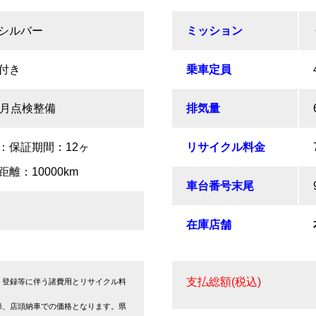
シルバー
ミッション
付き
乗車定員
か月点検整備
排気量
：保証期間：12ヶ
リサイクル料金
離：10000km
車台番号末尾
在庫店舗
支払総額(税込)
・登録等に伴う諸費用とリサイクル料
録、店頭納車での価格となります。県