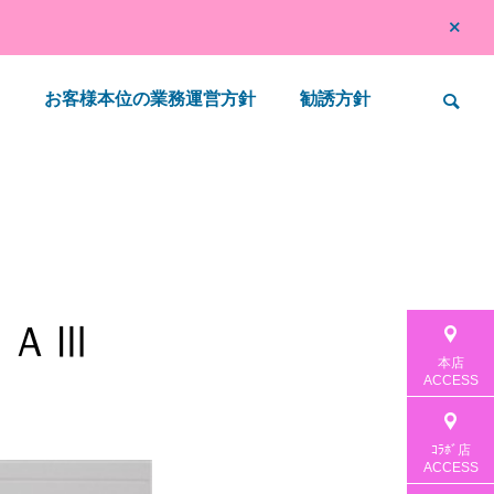
お客様本位の業務運営方針
勧誘方針
ＳＡⅢ

本店
ACCESS
開催！
スズキの日 初夏の商談会
「新車が半
ンナップシ
ｺﾗﾎﾞ店
ACCESS