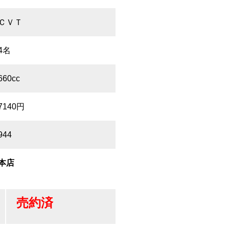
ＣＶＴ
4名
660cc
7140円
944
本店
売約済