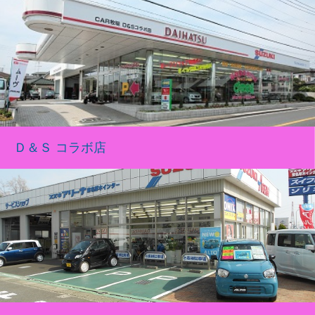
Ｄ＆Ｓ コラボ店