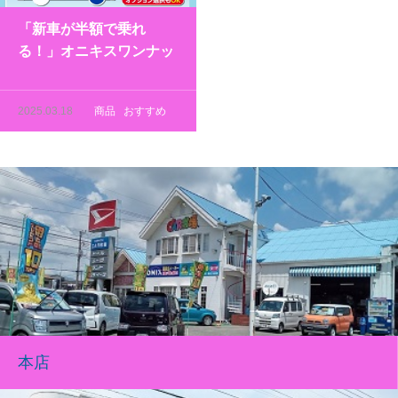
「新車が半額で乗れ
る！」オニキスワンナッ
プシステム
2025.03.18
商品
おすすめ
本店