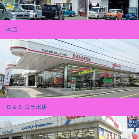
本店
Ｄ＆Ｓ コラボ店