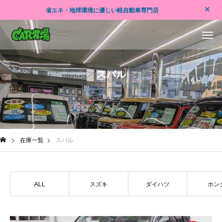
省エネ・地球環境に優しい軽自動車専門店
ス
バ
ル
在庫一覧
スバル
ALL
スズキ
ダイハツ
ホン